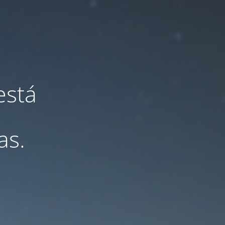
está
as.