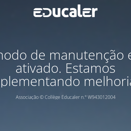
odo de manutenção 
ativado. Estamos
plementando melhori
Associação © Collège Éducaler n.º W943012004