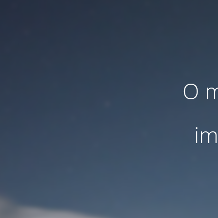
O m
im